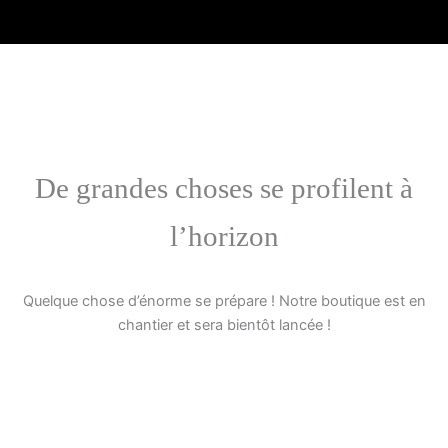
Aller
au
contenu
De grandes choses se profilent à
l’horizon
Quelque chose d’énorme se prépare ! Notre boutique est en
chantier et sera bientôt lancée !