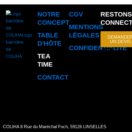
NOTRE
CGV
RESTONS
CONCEPT
CONNEC
MENTIONS
TABLE
LÉGALES
DEMANDE
UN DEVIS
D'HÔTE
CONFIDENTIALITÉ
I
P
F
L
TEA
n
i
a
i
TIME
CONTACT
s
n
c
n
t
t
e
k
a
e
b
e
g
r
o
d
COLIHA 8 Rue du Maréchal Foch, 59126 LINSELLES