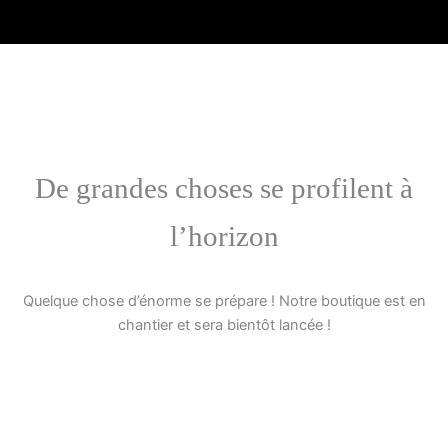
Aller
au
contenu
De grandes choses se profilent à
l’horizon
Quelque chose d’énorme se prépare ! Notre boutique est en
chantier et sera bientôt lancée !