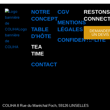
NOTRE
CGV
RESTONS
CONCEPT
CONNEC
MENTIONS
TABLE
LÉGALES
DEMANDE
UN DEVIS
D'HÔTE
CONFIDENTIALITÉ
I
P
F
L
TEA
n
i
a
i
TIME
CONTACT
s
n
c
n
t
t
e
k
a
e
b
e
g
r
o
d
COLIHA 8 Rue du Maréchal Foch, 59126 LINSELLES