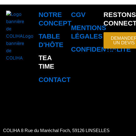
NOTRE
CGV
RESTONS
CONCEPT
CONNEC
MENTIONS
TABLE
LÉGALES
DEMANDE
UN DEVIS
D'HÔTE
CONFIDENTIALITÉ
I
P
F
L
TEA
n
i
a
i
TIME
CONTACT
s
n
c
n
t
t
e
k
a
e
b
e
g
r
o
d
COLIHA 8 Rue du Maréchal Foch, 59126 LINSELLES