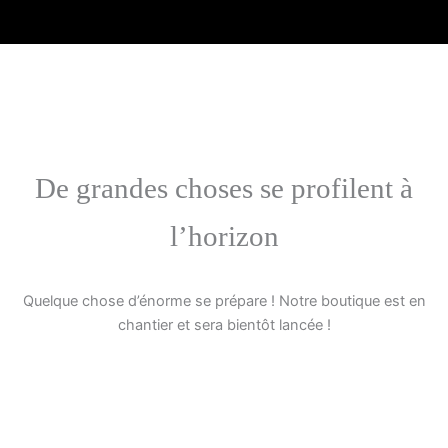
Aller
au
contenu
De grandes choses se profilent à
l’horizon
Quelque chose d’énorme se prépare ! Notre boutique est en
chantier et sera bientôt lancée !