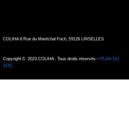
t
t
e
k
a
e
b
e
g
r
o
d
COLIHA 8 Rue du Maréchal Foch, 59126 LINSELLES
r
e
o
i
Copyright © 2023 COLIHA . Tous droits réservés –
PLAN DU
a
s
k
n
SITE
m
t