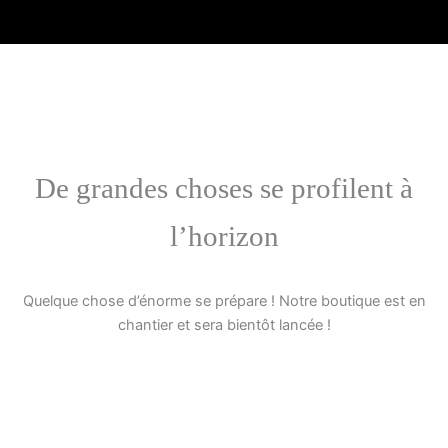
Aller
au
contenu
De grandes choses se profilent à
l’horizon
Quelque chose d’énorme se prépare ! Notre boutique est en
chantier et sera bientôt lancée !