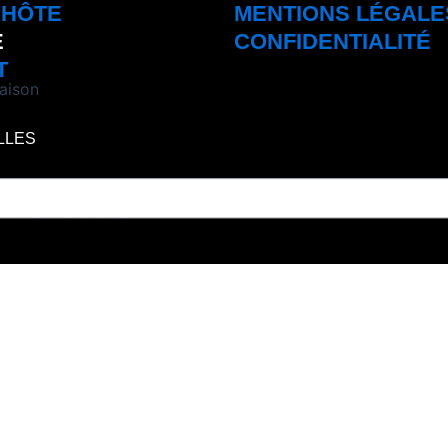
'HÔTE
MENTIONS LÉGALE
E
CONFIDENTIALITÉ
T
aison
ELLES
s –
PLAN DU SITE