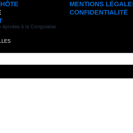
'HÔTE
MENTIONS LÉGALE
E
CONFIDENTIALITÉ
T
 épicées à la Congolaise
ELLES
s –
PLAN DU SITE