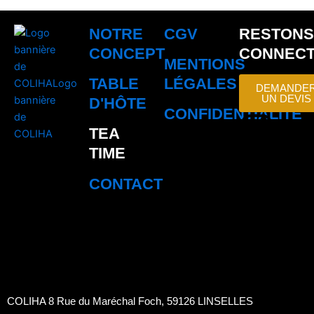
NOTRE
CGV
RESTONS
CONCEPT
CONNEC
MENTIONS
TABLE
LÉGALES
DEMANDE
UN DEVIS
D'HÔTE
CONFIDENTIALITÉ
I
P
F
L
TEA
n
i
a
i
TIME
CONTACT
s
n
c
n
t
t
e
k
a
e
b
e
g
r
o
d
COLIHA 8 Rue du Maréchal Foch, 59126 LINSELLES