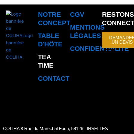
NOTRE
CGV
RESTONS
CONCEPT
CONNEC
MENTIONS
TABLE
LÉGALES
DEMANDE
UN DEVIS
D'HÔTE
CONFIDENTIALITÉ
I
P
F
L
TEA
n
i
a
i
TIME
CONTACT
s
n
c
n
t
t
e
k
a
e
b
e
g
r
o
d
COLIHA 8 Rue du Maréchal Foch, 59126 LINSELLES