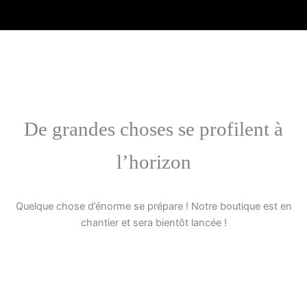
Aller
au
contenu
De grandes choses se profilent à
l’horizon
Quelque chose d’énorme se prépare ! Notre boutique est en
chantier et sera bientôt lancée !